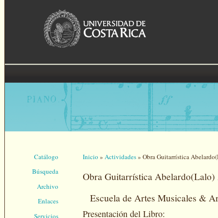
Pasar al contenido principal
Catálogo
Inicio
»
Actividades
»
Obra Guitarrística Abelardo
Se encuentra usted aquí
Búsqueda
Obra Guitarrística Abelardo(Lalo)
Archivo
Escuela de Artes Musicales & Ar
Enlaces
Presentación del Libro:
Servicios