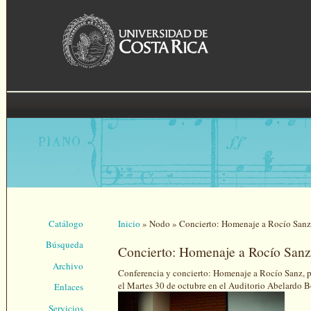
Pasar al contenido principal
Catálogo
Inicio
»
Nodo
»
Concierto: Homenaje a Rocío Sanz
Se encuentra usted aquí
Búsqueda
Concierto: Homenaje a Rocío Sanz
Archivo
Conferencia y concierto: Homenaje a Rocío Sanz, pa
el Martes 30 de octubre en el Auditorio Abelardo B
Enlaces
Servicios